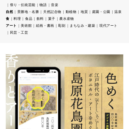
祭り・伝統芸能
物語
音楽
自然
景勝地・名勝
天然記念物
動植物
地質
庭園・公園
温泉
食
料理
食品
飲料
菓子
農水産物
アート
美術館
絵画・書画
彫刻
まちなみ・建築
現代アート
民芸・工芸