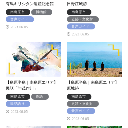
有馬キリシタン遺産記念館
日野江城跡
南島原市
博物館
南島原市
音声ガイド
史跡・文化財
音声ガイド
2023.06.05
2023.06.05
【島原半島｜南島原エリア】
【島原半島｜南島原エリア】
民話「与茂作川」
原城跡
南島原市
物語
南島原市
民話語り
史跡・文化財
音声ガイド
2023.06.05
2023.06.05