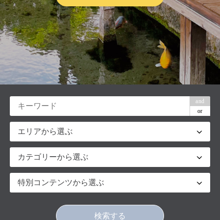
and
or