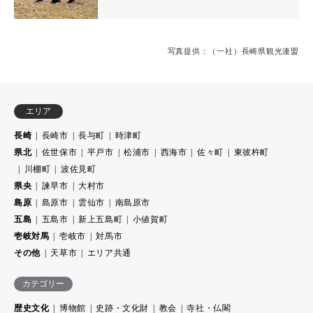
写真提供：（一社）長崎県観光連盟
エリア
長崎
長崎市
長与町
時津町
県北
佐世保市
平戸市
松浦市
西海市
佐々町
東彼杵町
川棚町
波佐見町
県央
諫早市
大村市
島原
島原市
雲仙市
南島原市
五島
五島市
新上五島町
小値賀町
壱岐対馬
壱岐市
対馬市
その他
天草市
エリア共通
カテゴリー
歴史文化
博物館
史跡・文化財
教会
寺社・仏閣