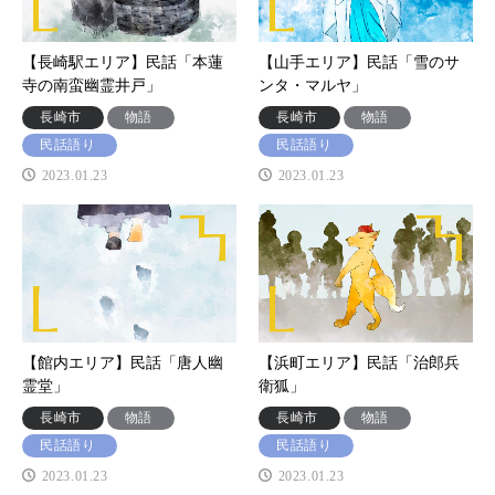
【長崎駅エリア】民話「本蓮
【山手エリア】民話「雪のサ
寺の南蛮幽霊井戸」
ンタ・マルヤ」
長崎市
物語
長崎市
物語
民話語り
民話語り
2023.01.23
2023.01.23
【館内エリア】民話「唐人幽
【浜町エリア】民話「治郎兵
霊堂」
衛狐」
長崎市
物語
長崎市
物語
民話語り
民話語り
2023.01.23
2023.01.23