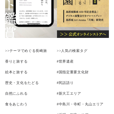
>>テーマでめぐる長崎旅
>>人気の検索タグ
香りと旅する
#世界遺産
絵本と旅する
#国指定重要文化財
歴史・文化をたどる
#民話語り
自然にふれる
#新大工エリア
食をあじわう
#中島川・寺町・丸山エリア