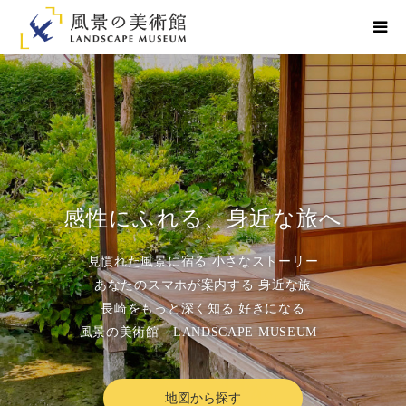
感性にふれる、身近な旅へ
見慣れた風景に宿る 小さなストーリー
あなたのスマホが案内する 身近な旅
長崎をもっと深く知る 好きになる
風景の美術館 - LANDSCAPE MUSEUM -
地図から探す