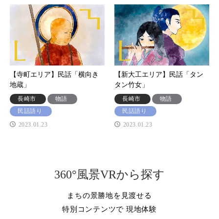
【寺町エリア】民話「横向き
【新大工エリア】民話「タン
地蔵」
タン竹女」
長崎市
物語
長崎市
物語
民話語り
民話語り
2023.01.23
2023.01.23
360°風景VRから探す
まちの景勝地を見渡せる
特別コンテンツで 現地体験