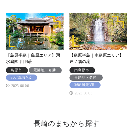
【島原半島｜島原エリア】湧
【島原半島｜南島原エリア】
水庭園 四明荘
戸ノ隅の滝
島原市
景勝地・名勝
南島原市
360°風景VR
景勝地・名勝
360°風景VR
2023.06.06
2023.06.05
長崎のまちから探す