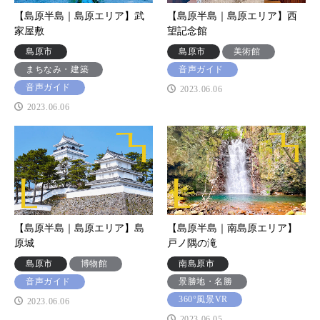
【島原半島｜島原エリア】武
【島原半島｜島原エリア】西
家屋敷
望記念館
島原市
島原市
美術館
まちなみ・建築
音声ガイド
音声ガイド
2023.06.06
2023.06.06
【島原半島｜島原エリア】島
【島原半島｜南島原エリア】
原城
戸ノ隅の滝
島原市
博物館
南島原市
音声ガイド
景勝地・名勝
360°風景VR
2023.06.06
2023.06.05