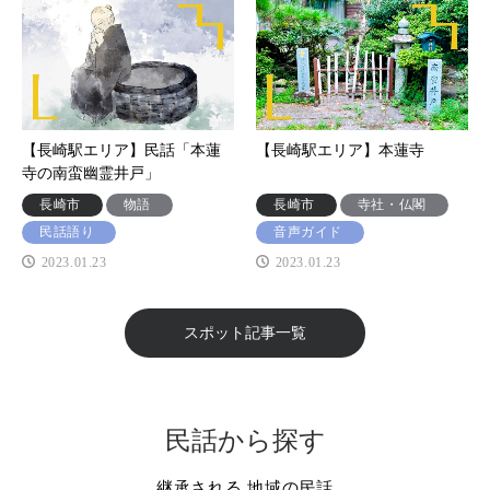
【長崎駅エリア】民話「本蓮
【長崎駅エリア】本蓮寺
寺の南蛮幽霊井戸」
長崎市
物語
長崎市
寺社・仏閣
民話語り
音声ガイド
2023.01.23
2023.01.23
スポット記事一覧
民話から探す
継承される 地域の民話