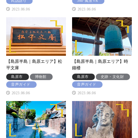
民話語り
360°風景VR
2023.06.06
2023.06.06
【島原半島｜島原エリア】松
【島原半島｜島原エリア】時
平文庫
鐘楼
島原市
博物館
島原市
史跡・文化財
音声ガイド
音声ガイド
2023.06.06
2023.06.06