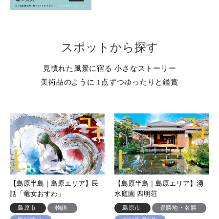
スポットから探す
見慣れた風景に宿る 小さなストーリー
美術品のように 1点ずつゆったりと鑑賞
【島原半島｜島原エリア】民
【島原半島｜島原エリア】湧
話「竜女おすわ」
水庭園 四明荘
島原市
物語
島原市
景勝地・名勝