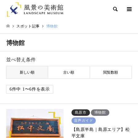
検索
スポット記事
博物館
博物館
並べ替え条件
新しい順
古い順
閲覧数順
6件中 1〜6件を表示
島原市
博物館
音声ガイド
【島原半島｜島原エリア】松
平文庫