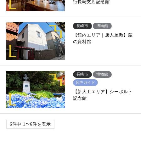
行長崎支店記念館
長崎市
博物館
【館内エリア｜唐人屋敷】蔵
の資料館
長崎市
博物館
音声ガイド
【新大工エリア】シーボルト
記念館
6件中 1〜6件を表示