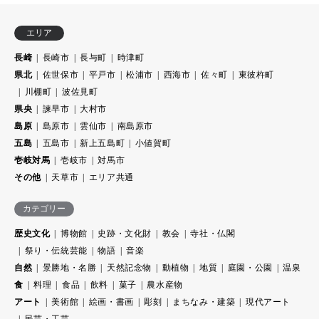
エリア
長崎
長崎市
長与町
時津町
県北
佐世保市
平戸市
松浦市
西海市
佐々町
東彼杵町
川棚町
波佐見町
県央
諫早市
大村市
島原
島原市
雲仙市
南島原市
五島
五島市
新上五島町
小値賀町
壱岐対馬
壱岐市
対馬市
その他
天草市
エリア共通
カテゴリー
歴史文化
博物館
史跡・文化財
教会
寺社・仏閣
祭り・伝統芸能
物語
音楽
自然
景勝地・名勝
天然記念物
動植物
地質
庭園・公園
温泉
食
料理
食品
飲料
菓子
農水産物
アート
美術館
絵画・書画
彫刻
まちなみ・建築
現代アート
民芸・工芸