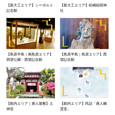
【新大工エリア】シーボルト
【新大工エリア】松嶋稲荷神
記念館
社
【島原半島｜南島原エリア】
【島原半島｜島原エリア】西
西望公園・西望記念館
望記念館
【館内エリア｜唐人屋敷】土
【館内エリア】民話「唐人幽
神堂
霊堂」