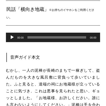
民話「横向き地蔵」
※お持ちのイヤホンをご利用くださ
い。
音
00:00
00:00
声
プ
音声ガイド本文
レ
ー
むかし、一人の泥棒が長崎のまちで一稼ぎして、盗
ヤ
んだものを大きな風呂敷に背負って歩いていまし
ー
た。ふと見ると、道端の祠にお地蔵様が立っている
ことに気づき、これは悪事を見られたと思い、ギョ
ッとしました。「お地蔵様、お許しください。誰に
も言わないようにしてください。」泥棒は手を合わ