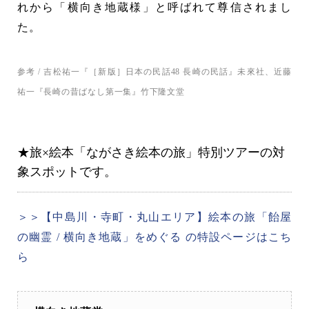
れから「横向き地蔵様」と呼ばれて尊信されまし
た。
参考 / 吉松祐一『［新版］日本の民話48 長崎の民話』未來社、近藤
祐一『長崎の昔ばなし第一集』竹下隆文堂
★旅×絵本「ながさき絵本の旅」特別ツアーの対
象スポットです。
＞＞【中島川・寺町・丸山エリア】絵本の旅「飴屋
の幽霊 / 横向き地蔵」をめぐる の特設ページはこち
ら