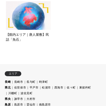
【館内エリア｜唐人屋敷】民
話「魚石」
エリア
長崎
長崎市
長与町
時津町
県北
佐世保市
平戸市
松浦市
西海市
佐々町
東彼杵町
川棚町
波佐見町
県央
諫早市
大村市
島原
島原市
雲仙市
南島原市