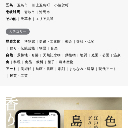
五島
五島市
新上五島町
小値賀町
壱岐対馬
壱岐市
対馬市
その他
天草市
エリア共通
カテゴリー
歴史文化
博物館
史跡・文化財
教会
寺社・仏閣
祭り・伝統芸能
物語
音楽
自然
景勝地・名勝
天然記念物
動植物
地質
庭園・公園
温泉
食
料理
食品
飲料
菓子
農水産物
アート
美術館
絵画・書画
彫刻
まちなみ・建築
現代アート
民芸・工芸