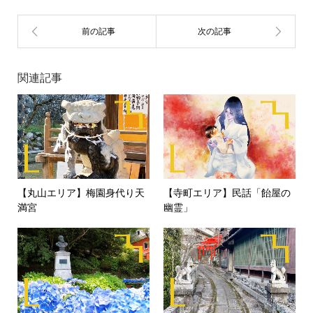
関連記事
【丸山エリア】梅園身代り天
【寺町エリア】民話「飴屋の
満宮
幽霊」