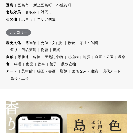
五島
五島市
新上五島町
小値賀町
壱岐対馬
壱岐市
対馬市
その他
天草市
エリア共通
カテゴリー
歴史文化
博物館
史跡・文化財
教会
寺社・仏閣
祭り・伝統芸能
物語
音楽
自然
景勝地・名勝
天然記念物
動植物
地質
庭園・公園
温泉
食
料理
食品
飲料
菓子
農水産物
アート
美術館
絵画・書画
彫刻
まちなみ・建築
現代アート
民芸・工芸