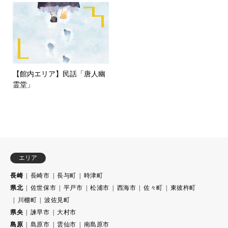
【館内エリア】民話「唐人幽
霊堂」
エリア
長崎
長崎市
長与町
時津町
県北
佐世保市
平戸市
松浦市
西海市
佐々町
東彼杵町
川棚町
波佐見町
県央
諫早市
大村市
島原
島原市
雲仙市
南島原市