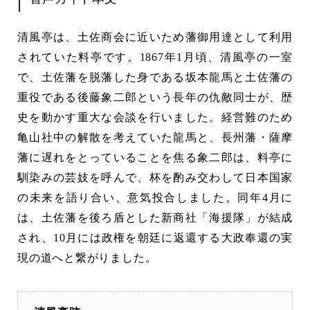
ー
清風亭は、土佐商会に近いため藩御用達として利用
ヤ
されていた料亭です。1867年1月頃、清風亭の一室
ー
で、土佐藩を脱藩した身である坂本龍馬と土佐藩の
重役である後藤象二郎という長年の仇敵同士が、歴
史を動かす重大な会談を行いました。経営難のため
亀山社中の解散を考えていた龍馬と、長州藩・薩摩
藩に遅れをとっていることを焦る象二郎は、料亭に
馴染みの芸妓を呼んで、杯を酌み交わして日本国家
の未来を語り合い、意気投合しました。同年4月に
は、土佐藩を後ろ盾とした新商社「海援隊」が結成
され、10月には政権を朝廷に返還する大政奉還の実
現の道へと繋がりました。