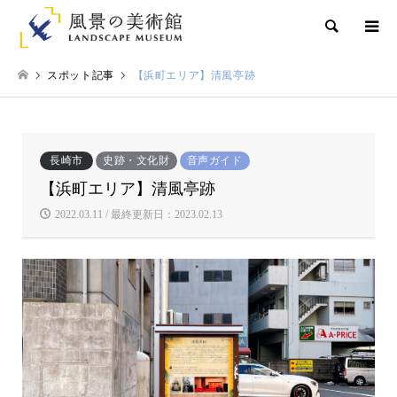
検索
スポット記事
【浜町エリア】清風亭跡
長崎市
史跡・文化財
音声ガイド
【浜町エリア】清風亭跡
2022.03.11 / 最終更新日：2023.02.13