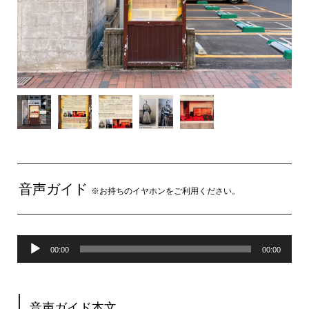
音声ガイド
※お持ちのイヤホンをご利用ください。
音
00:00
00:00
声
プ
音声ガイド本文
レ