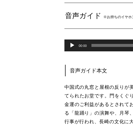
音声ガイド
※お持ちのイヤホ
音
00:00
声
プ
音声ガイド本文
レ
中国式の丸窓と屋根の反りが美
ー
てられたお堂です。門をくぐ
ヤ
金運のご利益があるとされて
ー
る「龍踊り」の演舞や、月琴
行事が行われ、長崎の文化に