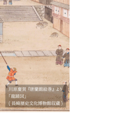
だ
さ
い。