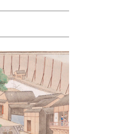
は
上
下
矢
印
キ
ー
を
使
っ
て
く