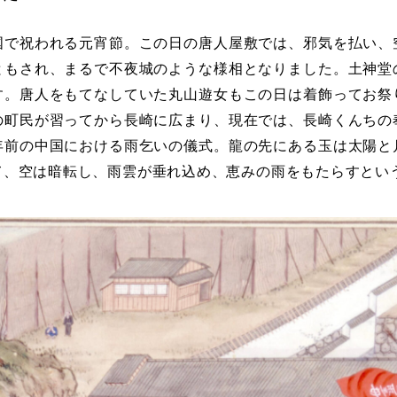
国で祝われる元宵節。この日の唐人屋敷では、邪気を払い、
ともされ、まるで不夜城のような様相となりました。土神堂
す。唐人をもてなしていた丸山遊女もこの日は着飾ってお祭
の町民が習ってから長崎に広まり、現在では、長崎くんちの
年前の中国における雨乞いの儀式。龍の先にある玉は太陽と
て、空は暗転し、雨雲が垂れ込め、恵みの雨をもたらすとい