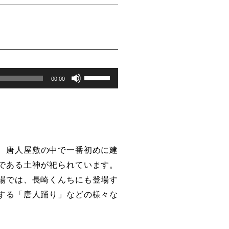
ボ
00:00
リ
ュ
ー
り、唐人屋敷の中で一番初めに建
ム
である土神が祀られています。
調
場では、長崎くんちにも登場す
節
する「唐人踊り」などの様々な
に