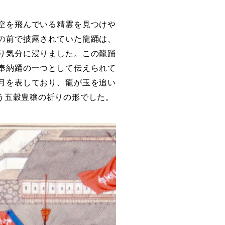
空を飛んでいる精霊を見つけや
の前で披露されていた龍踊は、
り気分に浸りました。この龍踊
奉納踊の一つとして伝えられて
月を表しており、龍が玉を追い
う五穀豊穣の祈りの形でした。