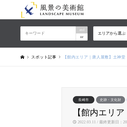
and
エリアから選ぶ
or
スポット記事
【館内エリア｜唐人屋敷】土神堂
長崎市
史跡・文化財
【館内エリア
2022.03.11 / 最終更新日：202