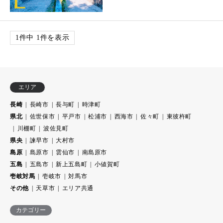
1件中 1件を表示
エリア
長崎
長崎市
長与町
時津町
県北
佐世保市
平戸市
松浦市
西海市
佐々町
東彼杵町
川棚町
波佐見町
県央
諫早市
大村市
島原
島原市
雲仙市
南島原市
五島
五島市
新上五島町
小値賀町
壱岐対馬
壱岐市
対馬市
その他
天草市
エリア共通
カテゴリー