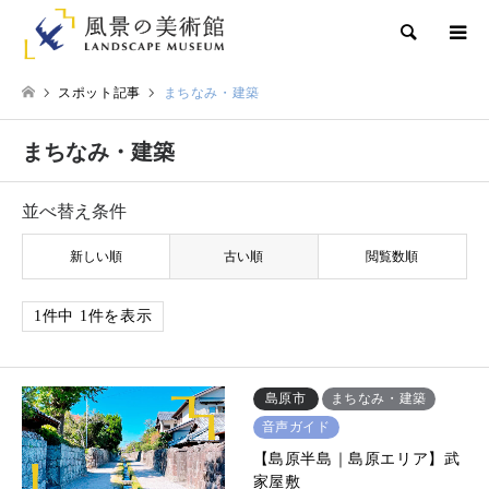
検索
スポット記事
まちなみ・建築
まちなみ・建築
並べ替え条件
新しい順
古い順
閲覧数順
1件中 1件を表示
島原市
まちなみ・建築
音声ガイド
【島原半島｜島原エリア】武
家屋敷