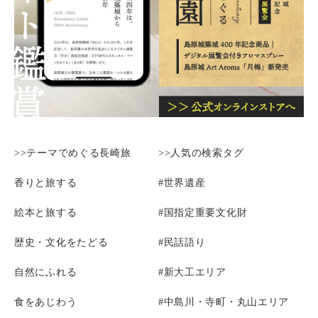
>>テーマでめぐる長崎旅
>>人気の検索タグ
香りと旅する
#世界遺産
絵本と旅する
#国指定重要文化財
歴史・文化をたどる
#民話語り
自然にふれる
#新大工エリア
食をあじわう
#中島川・寺町・丸山エリア