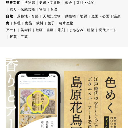
歴史文化
博物館
史跡・文化財
教会
寺社・仏閣
祭り・伝統芸能
物語
音楽
自然
景勝地・名勝
天然記念物
動植物
地質
庭園・公園
温泉
食
料理
食品
飲料
菓子
農水産物
アート
美術館
絵画・書画
彫刻
まちなみ・建築
現代アート
民芸・工芸