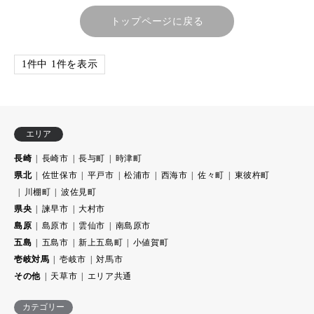
トップページに戻る
1件中 1件を表示
エリア
長崎
長崎市
長与町
時津町
県北
佐世保市
平戸市
松浦市
西海市
佐々町
東彼杵町
川棚町
波佐見町
県央
諫早市
大村市
島原
島原市
雲仙市
南島原市
五島
五島市
新上五島町
小値賀町
壱岐対馬
壱岐市
対馬市
その他
天草市
エリア共通
カテゴリー