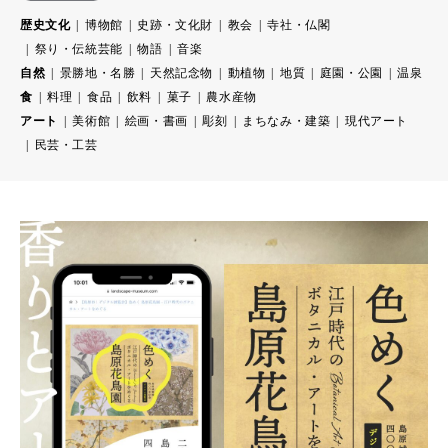
歴史文化
博物館
史跡・文化財
教会
寺社・仏閣
祭り・伝統芸能
物語
音楽
自然
景勝地・名勝
天然記念物
動植物
地質
庭園・公園
温泉
食
料理
食品
飲料
菓子
農水産物
アート
美術館
絵画・書画
彫刻
まちなみ・建築
現代アート
民芸・工芸