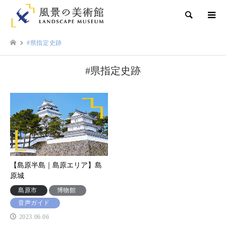
検索
#県指定史跡
#県指定史跡
【島原半島｜島原エリア】島
原城
島原市
博物館
音声ガイド
2023.06.06